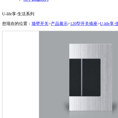
U-life享·生活系列
您现在的位置：
墙壁开关
>
产品展示
>
120型开关插座
>
U-life